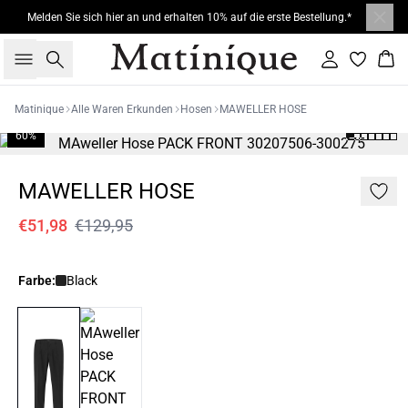
Melden Sie sich hier an und erhalten 10% auf die erste Bestellung.*
Suche
Einloggen
War
Matinique
Alle Waren Erkunden
Hosen
MAWELLER HOSE
60%
MAWELLER HOSE
€51,98
€129,95
Farbe:
Black