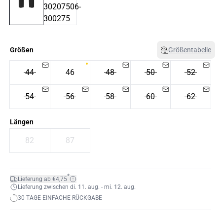
Größen
Größentabelle
44
46
48
50
52
54
56
58
60
62
Längen
82
87
*
Lieferung ab €4,75
Lieferung zwischen di. 11. aug. - mi. 12. aug.
30 TAGE EINFACHE RÜCKGABE