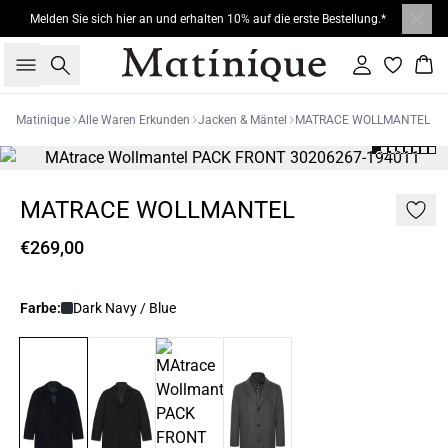
Melden Sie sich hier an und erhalten 10% auf die erste Bestellung.*
Suche
Einloggen
War
Matinique
Alle Waren Erkunden
Jacken & Mäntel
MATRACE WOLLMANTEL
MATRACE WOLLMANTEL
€269,00
Farbe:
Dark Navy / Blue