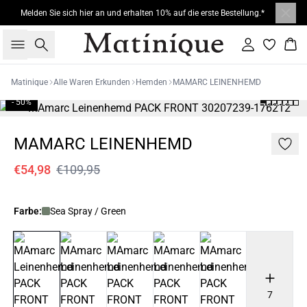
Melden Sie sich hier an und erhalten 10% auf die erste Bestellung.*
Suche
Einloggen
War
Matinique
Alle Waren Erkunden
Hemden
MAMARC LEINENHEMD
- 50%
MAMARC LEINENHEMD
€54,98
€109,95
Farbe:
Sea Spray / Green
7