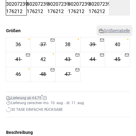
Größen
Größentabelle
36
37
38
39
40
41
42
43
44
45
46
48
47
*
Lieferung ab €4,75
Lieferung zwischen mo. 10. aug. - di. 11. aug.
30 TAGE EINFACHE RÜCKGABE
Beschreibung