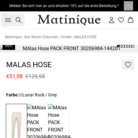
Melden Sie sich hier an und erhalten 10% auf die erste Bestellung.*
Suche
Einloggen
War
Matinique
Alle Waren Erkunden
Hosen
MALAS HOSE
60%
MALAS HOSE
€51,98
€129,95
Farbe:
Lunar Rock / Grey