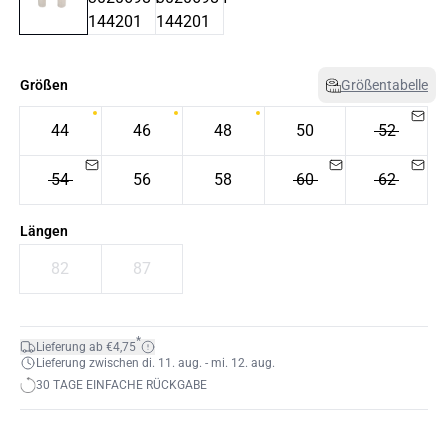
Größen
Größentabelle
44
46
48
50
52
54
56
58
60
62
Längen
82
87
*
Lieferung ab €4,75
Lieferung zwischen di. 11. aug. - mi. 12. aug.
30 TAGE EINFACHE RÜCKGABE