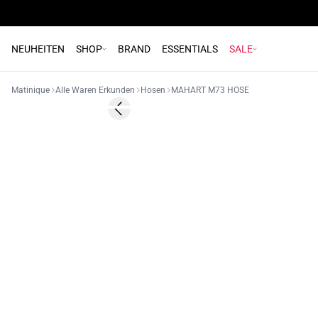
NEUHEITEN
SHOP
BRAND
ESSENTIALS
SALE
Matinique
Alle Waren Erkunden
Hosen
MAHART M73 HOSE
- 50%
Previous slide