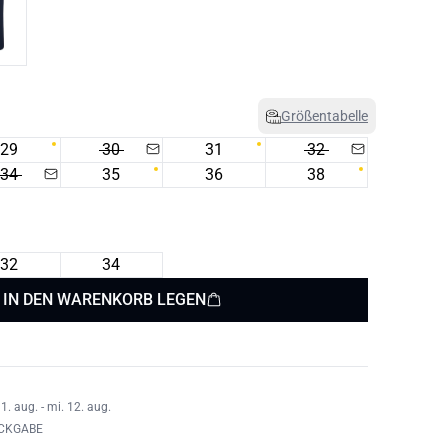
Größentabelle
29
30
31
32
34
35
36
38
32
34
IN DEN WARENKORB LEGEN
1. aug. - mi. 12. aug.
ÜCKGABE