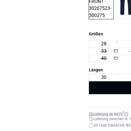
Größen
28
33
40
Längen
30
*
Lieferung ab €4,75
Lieferung zwischen di. 1
30 TAGE EINFACHE R