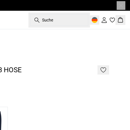
Suche
Einloggen
Ware
- 50%
187 cm • L
3 HOSE