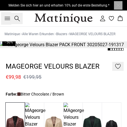
Melden Sie sich hier an und erhalten 10% auf die erste Bestellung.*
Suche
Einloggen
War
Matinique
Alle Waren Erkunden
Blazers
MAGEORGE VELOURS BLAZER
- 50%
MAGEORGE VELOURS BLAZER
€99,98
€199,95
Farbe:
Bitter Chocolate / Brown