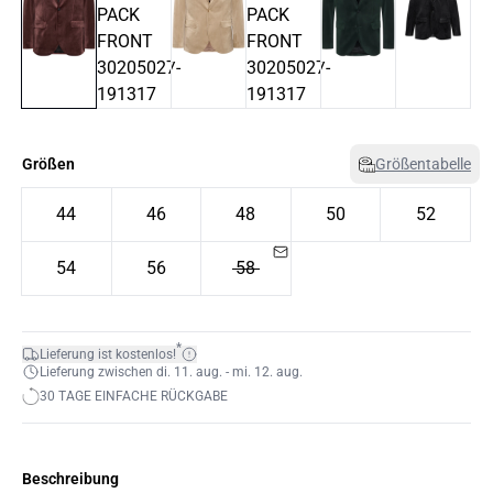
Größen
Größentabelle
44
46
48
50
52
54
56
58
*
Lieferung ist kostenlos!
Lieferung zwischen di. 11. aug. - mi. 12. aug.
30 TAGE EINFACHE RÜCKGABE
Beschreibung