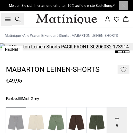
Melden Sie sich hier an und erhalten 10% auf die erste Bestellung.*
Suche
Einloggen
War
Matinique
Alle Waren Erkunden
Shorts
MABARTON LEINEN-SHORTS
NEUHEIT
MABARTON LEINEN-SHORTS
€49,95
Farbe:
Mist Grey
8