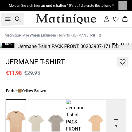
Melden Sie sich hier an und erhalten 10% auf die erste Bestellung.*
Suche
Einloggen
War
Matinique
Alle Waren Erkunden
T-shirts
JERMANE T-SHIRT
60%
JERMANE T-SHIRT
€11,98
€29,95
Farbe:
Yellow Brown
7