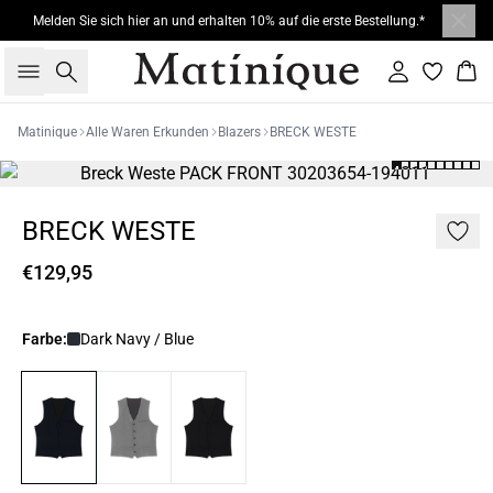
Melden Sie sich hier an und erhalten 10% auf die erste Bestellung.*
Suche
Einloggen
War
Matinique
Alle Waren Erkunden
Blazers
BRECK WESTE
BRECK WESTE
€129,95
Farbe:
Dark Navy / Blue