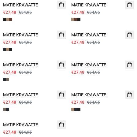
MATIE KRAWATTE
MATIE KRAWATTE
€27,48
€54,95
€27,48
€54,95
- 50%
- 50%
MATIE KRAWATTE
MATIE KRAWATTE
€27,48
€54,95
€27,48
€54,95
- 50%
- 50%
MATIE KRAWATTE
MATIE KRAWATTE
€27,48
€54,95
€27,48
€54,95
- 50%
- 50%
MATIE KRAWATTE
MATIE KRAWATTE
€27,48
€54,95
€27,48
€54,95
- 50%
MATIE KRAWATTE
€27,48
€54,95