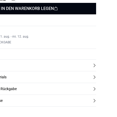
IN DEN WARENKORB LEGEN
1. aug. - mi. 12. aug.
ÜCKGABE
rials
d Rückgabe
se