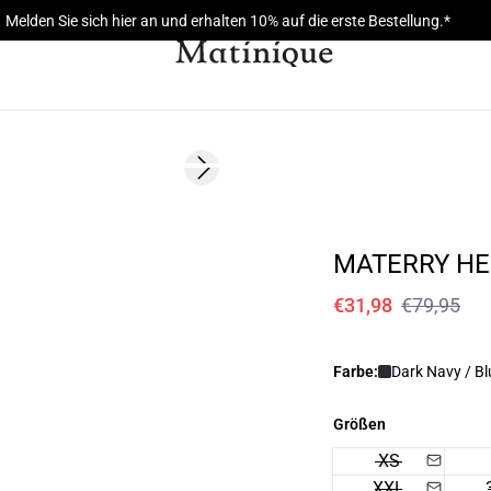
Melden Sie sich hier an und erhalten 10% auf die erste Bestellung.*
60%
Next slide
MATERRY H
€31,98
€79,95
Farbe:
Dark Navy / Bl
Größen
XS
XXL