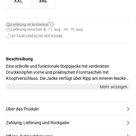
XXL
3XL
*
Lieferung ist kostenlos!
Lieferung zwischen di. 11. aug. - mi. 12. aug.
30 TAGE EINFACHE RÜCKGABE
Beschreibung
Eine stilvolle und funktionale Steppjacke mit verdeckten
Druckknöpfen vorne und praktischen Fronttaschen mit
Knopfverschluss. Die Jacke verfügt über Ripp am inneren Nacken
für zusätzlichen Komfort sowie Innentaschen mit Reißverschluss,
Mehr anzeigen
in denen Ihre Wertsachen sicher verstaut sind. Eine vielseitige
Wahl, die Wärme, Funktionalität und einen klaren, modernen Look
vereint. Our model is 189 cm/6’2” and is wearing size L.
Über das Produkt
Zahlung, Lieferung und Rückgabe