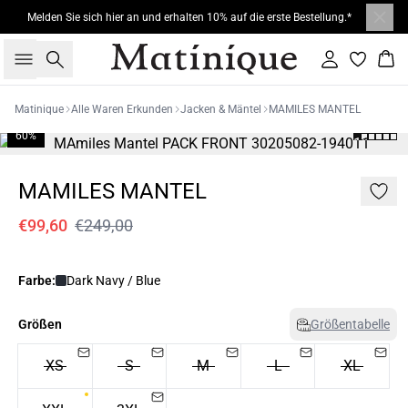
Melden Sie sich hier an und erhalten 10% auf die erste Bestellung.*
Suche
Einloggen
War
Matinique
Alle Waren Erkunden
Jacken & Mäntel
MAMILES MANTEL
60%
MAMILES MANTEL
€99,60
€249,00
Farbe:
Dark Navy / Blue
Größen
Größentabelle
XS
S
M
L
XL