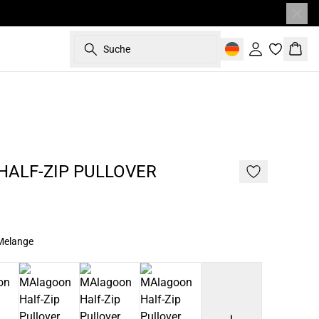
Suche
Einloggen
Ware
- 50%
ALF-ZIP PULLOVER
Melange