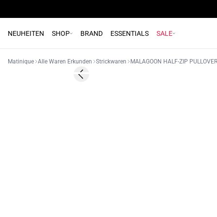
NEUHEITEN
SHOP
BRAND
ESSENTIALS
SALE
Matinique
Alle Waren Erkunden
Strickwaren
MALAGOON HALF-ZIP PULLOVE
- 50%
Previous slide