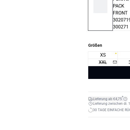
Größen
XS
XXL
*
Lieferung ab €4,75
Lieferung zwischen di. 1
30 TAGE EINFACHE R