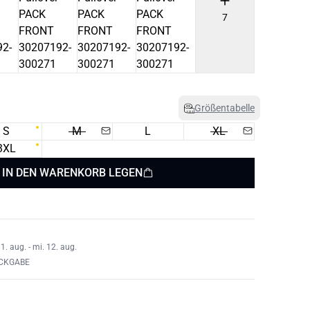
7
Größentabelle
S
M
L
XL
3XL
IN DEN WARENKORB LEGEN
1. aug. - mi. 12. aug.
ÜCKGABE