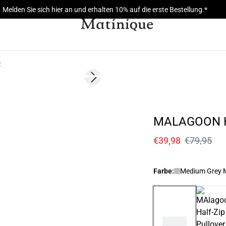
Melden Sie sich hier an und erhalten 10% auf die erste Bestellung.*
R
- 50%
Next slide
187 cm • L
MALAGOON H
€39,98
€79,95
Farbe:
Medium Grey 