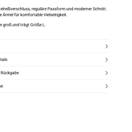
telreißverschluss, reguläre Passform und moderner Schnitt.
Ärmel für komfortable Vielseitigkeit.
m groß und trägt Größe L.
rials
d Rückgabe
se