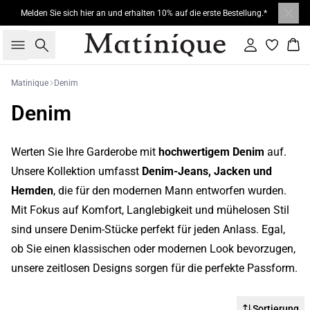
Melden Sie sich hier an und erhalten 10% auf die erste Bestellung.*
Suche
Einloggen
War
Matinique
Denim
Denim
Werten Sie Ihre Garderobe mit
hochwertigem Denim
auf.
Unsere Kollektion umfasst
Denim-Jeans, Jacken und
Hemden
, die für den modernen Mann entworfen wurden.
Mit Fokus auf Komfort, Langlebigkeit und mühelosen Stil
sind unsere Denim-Stücke perfekt für jeden Anlass. Egal,
ob Sie einen klassischen oder modernen Look bevorzugen,
unsere zeitlosen Designs sorgen für die perfekte Passform.
Sortierung