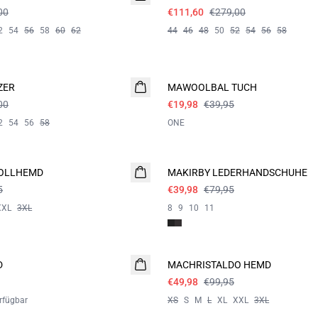
00
€111,60
€279,00
2
54
56
58
60
62
44
46
48
50
52
54
56
58
- 50%
ZER
MAWOOLBAL TUCH
00
€19,98
€39,95
2
54
56
58
ONE
- 50%
OLLHEMD
MAKIRBY LEDERHANDSCHUHE
5
€39,98
€79,95
XXL
3XL
8
9
10
11
- 50%
D
MACHRISTALDO HEMD
€49,98
€99,95
rfügbar
XS
S
M
L
XL
XXL
3XL