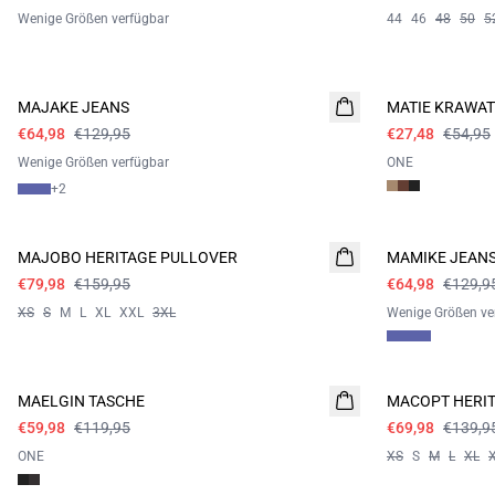
Wenige Größen verfügbar
44
46
48
50
5
- 50%
- 50%
MAJAKE JEANS
MATIE KRAWAT
€64,98
€129,95
€27,48
€54,95
Wenige Größen verfügbar
ONE
+
2
- 50%
- 50%
MAJOBO HERITAGE PULLOVER
MAMIKE JEAN
€79,98
€159,95
€64,98
€129,9
XS
S
M
L
XL
XXL
3XL
Wenige Größen ve
- 50%
- 50%
MAELGIN TASCHE
MACOPT HERI
€59,98
€119,95
€69,98
€139,9
ONE
XS
S
M
L
XL