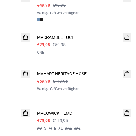
€49,98
€99,95
Wenige Größen verfügbar
- 50%
MADRAMBLE TUCH
€29,98
€59,95
ONE
- 50%
MAHART HERITAGE HOSE
€59,98
€119,95
Wenige Größen verfügbar
- 50%
MACOWICK HEMD
€79,98
€159,95
XS
S
M
L
XL
XXL
3XL