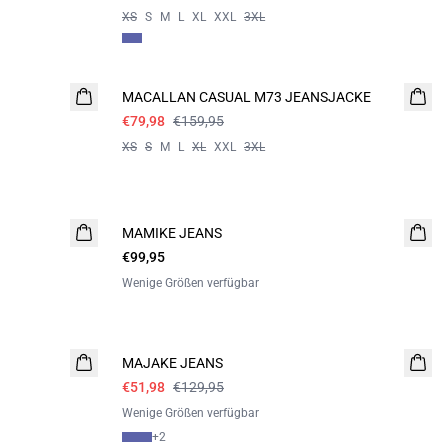
XS
S
M
L
XL
XXL
3XL
- 50%
MACALLAN CASUAL M73 JEANSJACKE
€79,98
€159,95
XS
S
M
L
XL
XXL
3XL
MAMIKE JEANS
€99,95
Wenige Größen verfügbar
60%
MAJAKE JEANS
€51,98
€129,95
Wenige Größen verfügbar
+
2