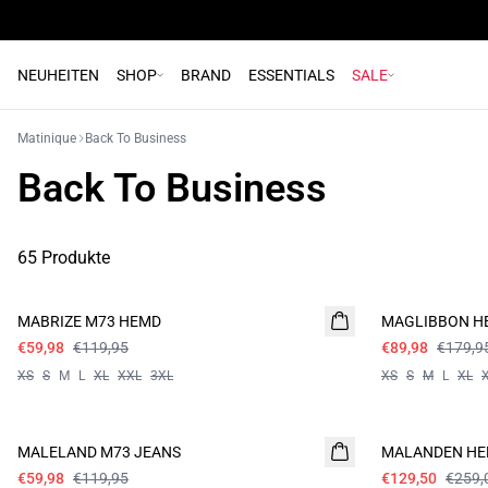
NEUHEITEN
SHOP
BRAND
ESSENTIALS
SALE
Matinique
Back To Business
Back To Business
65 Produkte
- 50%
- 50%
MABRIZE M73 HEMD
MAGLIBBON H
€59,98
€119,95
€89,98
€179,9
XS
S
M
L
XL
XXL
3XL
XS
S
M
L
XL
- 50%
- 50%
MALELAND M73 JEANS
MALANDEN H
€59,98
€119,95
€129,50
€259,