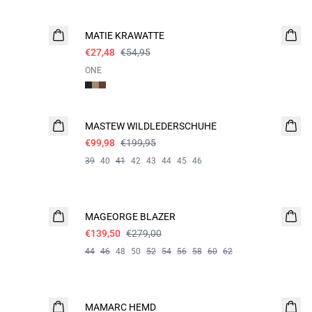
- 50%
MATIE KRAWATTE
€27,48
€54,95
ONE
- 50%
MASTEW WILDLEDERSCHUHE
€99,98
€199,95
39
40
41
42
43
44
45
46
- 50%
MAGEORGE BLAZER
€139,50
€279,00
44
46
48
50
52
54
56
58
60
62
- 50%
MAMARC HEMD