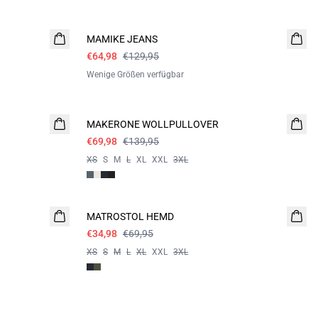
- 50%
MAMIKE JEANS
€64,98
€129,95
Wenige Größen verfügbar
- 50%
MAKERONE WOLLPULLOVER
€69,98
€139,95
XS
S
M
L
XL
XXL
3XL
- 50%
MATROSTOL HEMD
€34,98
€69,95
XS
S
M
L
XL
XXL
3XL