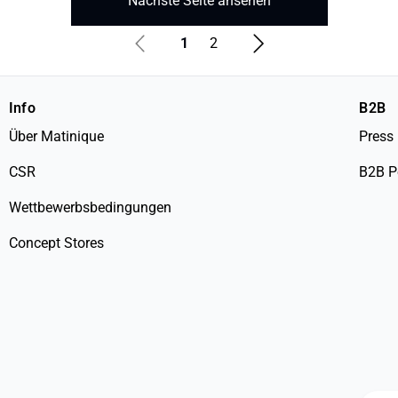
Nächste Seite ansehen
1
2
Info
B2B
Über Matinique
Press
CSR
B2B P
Wettbewerbsbedingungen
Concept Stores