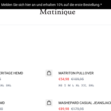
Melden Sie sich hier an und erhalten 10% auf die erste Bestellung.*
- 50%
ERITAGE HEMD
MATRITON PULLOVER
5
€54,98
€109,95
XXL
3XL
XS
S
M
L
XL
XXL
3XL
- 50%
EMD
MASHEPARD CASUAL JEANSJAC
00
€89,98
€179,95