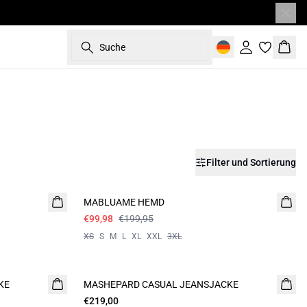
Suche
Einloggen
Ware
Filter und Sortierung
- 50%
MABLUAME HEMD
€99,98
€199,95
XS
S
M
L
XL
XXL
3XL
KE
MASHEPARD CASUAL JEANSJACKE
€219,00