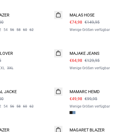
- 50%
AZER
MALAS HOSE
00
€74,98
€149,95
2
54
56
58
60
62
Wenige Größen verfügbar
- 50%
LLOVER
MAJAKE JEANS
5
€64,98
€129,95
XXL
3XL
Wenige Größen verfügbar
- 50%
L JACKE
MAMARC HEMD
00
€49,98
€99,95
2
54
56
58
60
62
Wenige Größen verfügbar
60%
AZER
MAGARET BLAZER