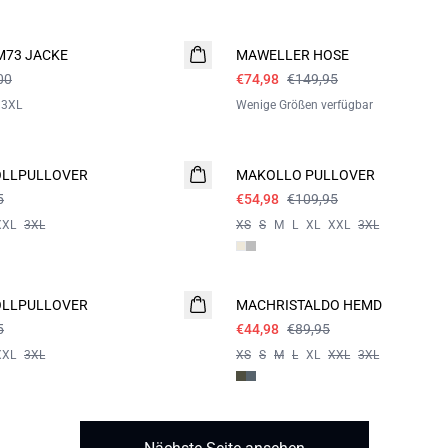
- 50%
73 JACKE
MAWELLER HOSE
00
€74,98
€149,95
3XL
Wenige Größen verfügbar
- 50%
LLPULLOVER
MAKOLLO PULLOVER
5
€54,98
€109,95
XXL
3XL
XS
S
M
L
XL
XXL
3XL
- 50%
LLPULLOVER
MACHRISTALDO HEMD
5
€44,98
€89,95
XXL
3XL
XS
S
M
L
XL
XXL
3XL