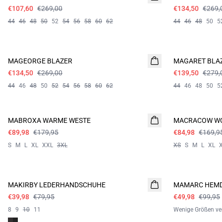
€107,60
€269,00
€134,50
€269,
44
46
48
50
52
54
56
58
60
62
44
46
48
50
5
- 50%
- 50%
MAGEORGE BLAZER
MAGARET BLA
€134,50
€269,00
€139,50
€279,
44
46
48
50
52
54
56
58
60
62
44
46
48
50
5
- 50%
- 50%
MABROXA WARME WESTE
MACRACOW W
€89,98
€179,95
€84,98
€169,9
S
M
L
XL
XXL
3XL
XS
S
M
L
XL
- 50%
- 50%
MAKIRBY LEDERHANDSCHUHE
MAMARC HEM
€39,98
€79,95
€49,98
€99,95
8
9
10
11
Wenige Größen ve