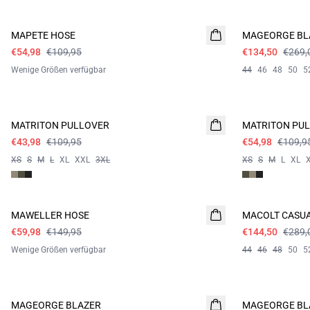
- 50%
- 50%
MAPETE HOSE
MAGEORGE BL
€54,98
€109,95
€134,50
€269,
Wenige Größen verfügbar
44
46
48
50
5
60%
- 50%
MATRITON PULLOVER
MATRITON PU
€43,98
€109,95
€54,98
€109,9
XS
S
M
L
XL
XXL
3XL
XS
S
M
L
XL
60%
- 50%
MAWELLER HOSE
MACOLT CASUA
€59,98
€149,95
€144,50
€289,
Wenige Größen verfügbar
44
46
48
50
5
60%
- 50%
MAGEORGE BLAZER
MAGEORGE BL