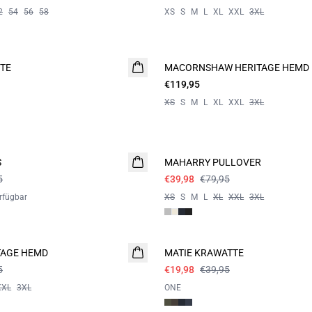
2
54
56
58
XS
S
M
L
XL
XXL
3XL
TE
MACORNSHAW HERITAGE HEMD
€119,95
XS
S
M
L
XL
XXL
3XL
- 50%
S
MAHARRY PULLOVER
5
€39,98
€79,95
rfügbar
XS
S
M
L
XL
XXL
3XL
- 50%
TAGE HEMD
MATIE KRAWATTE
5
€19,98
€39,95
XXL
3XL
ONE