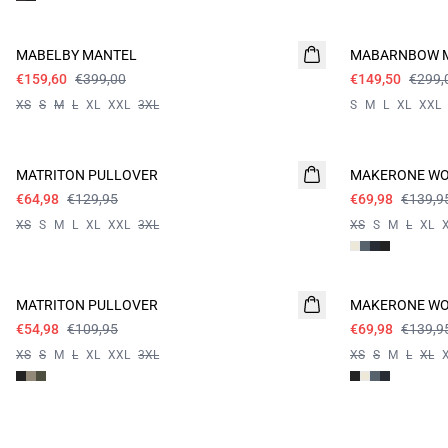
60%
- 50%
MABELBY MANTEL
MABARNBOW M
€159,60
€399,00
€149,50
€299,
XS
S
M
L
XL
XXL
3XL
S
M
L
XL
XXL
- 50%
- 50%
MATRITON PULLOVER
MAKERONE WO
€64,98
€129,95
€69,98
€139,9
XS
S
M
L
XL
XXL
3XL
XS
S
M
L
XL
- 50%
- 50%
MATRITON PULLOVER
MAKERONE WO
€54,98
€109,95
€69,98
€139,9
XS
S
M
L
XL
XXL
3XL
XS
S
M
L
XL